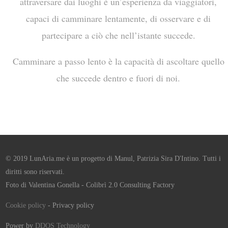
attraversare dai luoghi è un’esperienza da viaggiatori,
capaci di camminare lentamente, di osservare e di
partecipare a ciò che nell’istante succede.
Camminare a passo lento è la capacità di ascoltare quello
che succede dentro e fuori di noi.
© 2019 LunAria.me è un progetto di Manul, Patrizia Sira D'Intino. Tutti i
diritti sono riservati.
Foto di Valentina Gonella - Colibrì 2.0 Consulting Factory
Cookie policy
- Privacy policy
Power by
DDOS Technology